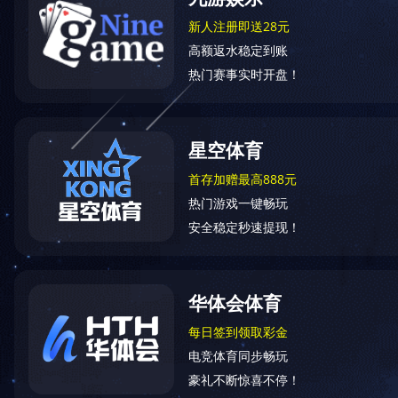
首页
>
关于我们
关于我们
我们是一家专注于印刷产品策划、设计、制作与加工
业单位、品牌客户、学校机构及各类商业项目提供稳
涵盖宣传画册、产品样本、包装纸盒、手提袋、标签
类商务印刷品，能够根据客户的行业特点、使用场景
印刷解决方案。