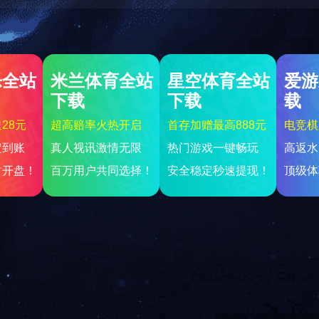
打样确认到正式印刷、后道加工
择、工艺细节和交付时效上保持
程，可结合不同订单需求灵活安
求。
客户建立长期合作关系。无论是
都希望通过专业、务实、细致的
得信赖的印刷合作伙伴。
：
88889999客服QQ
：
88889999客服QQ